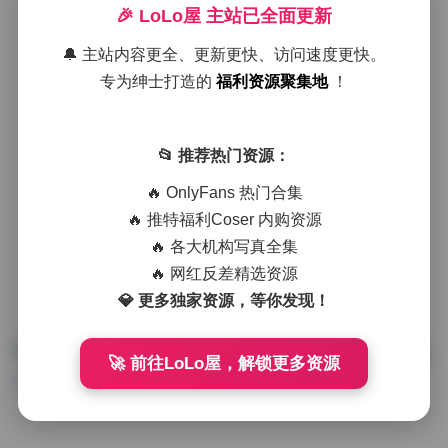
EXPRESS的拍摄题材跨度不小，既有LEHC、LEHF等
🎉 LoLo屋 主站已全面更新
ArtGravia 美女写真图集打包下载：
主线企划的常规更新，也包含LEBE、LEHC-LEHF等支
线的特别企划。早期作品偏向于室内棚拍，灯光布置相
🔔 主站内容更全、更新更快、访问速度更快。
417套合集共115GB
对教科书化，主打皮肤质感与服装肌理的还原；后期则
专为绅士打造的
福利资源聚集地
！
大量引入户外实景、废弃工厂、便利店夜景等环境元
2026年8月6日
weme
COSPLAY
素，配合高饱和度色调后期，形成了极具辨识度的”赛博
Cosplay图集下载
,
jk制服白丝袜小仙女
,
古韵古风图
,
朋克街头美学”。这种演变轨迹在合集里一目了然，对于
合集打包下载
,
性感美女写真图片
,
整套完整版图集下载
,
📂 推荐热门资源：
研究韩系商业人像摄影风格迭代的人来说，是极佳的观
极品美女写真
,
美女个人写真
,
美女古装套图
,
超短裙美女
察样本。 进入页面: LEEHEE EXPRESS写真图集合集
🔥 OnlyFans 热门合集
图片
打包下载609套 181G 模特阵容方面，合集囊括了该品牌
🔥 推特福利Coser 内购资源
合作过的绝大多数面孔。从早期的专属模特到后期邀约
ArtGravia 这一品牌在写真领域的深耕已经让众多爱好者
的自由职业者、甚至偶尔出现的K-pop练习生面孔，体
🔥 各大机构写真全集
念念不忘，这次推出的最新资源合集再度刷新了粉丝群
型、气质、五官类型覆盖面很广。这也带来一个实用价
🔥 网红反差精选资源
体的期待。这套“ArtGravia 美女写真图集打包下载”包含
值：同一套灯光布置、同一套服装造型，在不同模特身
💎 更多独家资源，等你发现！
417套作品，总容量高达115GB，堪称当前写真爱好者手
上呈现出的效果差异，构成了天然的”体态与表情管理”对
办最丰盛的盛宴。本文将带您全面解析这一资源合集，
照组。不少摄影爱好者会专门截取同系列不同模特的对
从内容结构、下载体验到实际价值，一步步揭开它的吸
比帧，用来拆解面部捕光点位置、身体重心分布对画面
🚀 前往LoLo屋，解锁更多资源
引力所在。 **图集规模与内容布局** 首先，数字规模本
张力的影响。 存储端来看，181G的体量在当下硬盘价格
身已经足够令人震撼。115GB的容量意味着如果用普通
下并不算夸张。一块2T机械硬盘预留个位数百分比空间
照片来看，足足有数千张之多。这种大规模的积累并非
即可安放。但建议采用”冷热分离”策略：高频调用的精修
随意堆砌，而是经过精心策划的主题分类。ArtGravia 一
精选集放在SSD热盘，原始全套归档进冷备盘。合集自