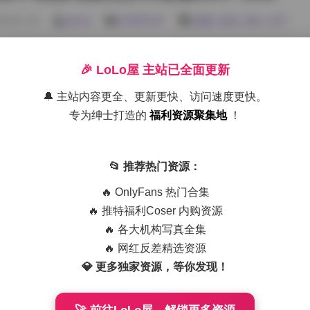
肤色在旗袍的艳丽中依旧保持自然的透明感，眼神中的澄澈与略带羞
以完整保留。值得注意的是，整套图片均为无水印版本，细节上的发
年4月11日
weme
COSPLAY
国模
,
私拍
,
美女
,
良子
的刺绣线条以及脚踝处的绣花鞋都能被清晰辨认，这对于喜欢研究服
子的这套私拍写真素以自然光影为主，镜头捕捉到她在不同场景下的
者来说尤为珍贵。 更多内容: 国模 小悠 2022.6.16 旗袍无水印私拍
姿态。画面里，她时而倚靠在旧式木窗前，光线斜斜洒落在肩头，微
 6.35G 从穿搭角度来看，这套旗袍并非传统的紧身剪裁，而是在腰线
🎉 LoLo屋 主站已全面更新
风轻动；时而站在简约的白色背景墙前，单色服装与肌肤形成柔和的
收束，裙摆则采用了略带 A 字形的设计，行走时会有轻微的摆动感，
🔔 主站内容更全、更新更快、访问速度更快。
得格外干净利落。每一张图都保留了原始的细节，没有水印的遮挡，
的流动性。脚部配的是一双低跟的绣花绸鞋，鞋面上的金线与旗袍的
专为绅士打造的
福利资源聚集地
！
质感、衣料的纹理以及光影的层次都能被清晰辨认。 拍摄现场的氛围
，整体造型既保留了旗袍的典雅，又不失现代感的轻盈。小悠的发型
工作人员只是轻声指导，良子则根据自己的感受自由发挥。这种随意
低马尾，少许发丝自然垂落在肩头，与旗袍的领口形成一种微妙的层
的状态，让她的眼神时而带点慵懒的笑意，时而透出几分深邃的思索
免了过于正式的呆板。 整体作品观感上，这组私拍给人一种“静谧中的
📂 推荐热门资源：
，搭配多变，从轻薄的雪纺连衣裙到简约的针织衫，再到几件带有细
象。每一张图片都像是一帧被定格的电影镜头，观者可以感受到模特在
小悠2022年6月16日旗袍私拍无水印图
上衣，每套都经过精心挑选，既不过于花哨也不失女性的柔美。鞋子
吸与微微的姿态变化。因为没有水印的干扰，视线可以顺畅地在画面
🔥 OnlyFans 热门合集
样考究，细带凉鞋、小巧的耳钉以及偶尔出现的复古手表，都为整体
旗袍的纹理到模特的表情，再到背景的光影，都能得到完整的呈现。
34P 6.35GB
🔥 推特福利Coser 内购资源
。 进入页面: 国模 良子 美女私拍无水印写真合集624P 2GB 从视觉
袍爱好者的参考素材，还是单纯欣赏东方美学的图集，这套 434P、
🔥 各大机构写真全集
这套合约624P的图片呈现出一种层次分明的节奏感。开头几张多是特
35GB 的资源都提供了相当丰富的视觉信息。图片分辨率均保持在高清
年4月11日
weme
COSPLAY
🔥 网红反差精选资源
面部的微表情与光影交错；中段则逐步拉远，展示全身的姿态与环境
仍能看到细腻的皮肤纹理与布料的织纹，这使得下载后的使用体验相
,
旗袍
,
气质美女妹子
,
白丝诱惑图片
,
黑丝诱惑图片
部又回到细节，如指尖的纤细、脚踝的线条或是衣角的自然垂坠。这
💎 更多独家资源，等你发现！
论是做壁纸、制作海报还是进行服饰研究，都能得到满意的效果。
观者在浏览过程中产生一种起伏的节奏感，既不会感到单调，又能在
 国模 小悠 2022.6.16 旗袍无水印私拍下载434P 6.35G 国模小悠在2
中发现新的亮点。 整体作品给人的感觉是舒适而有张力的。良子的气
16日的这组旗袍私拍里，捕捉到了一种既含蓄又张力十足的东方韵味