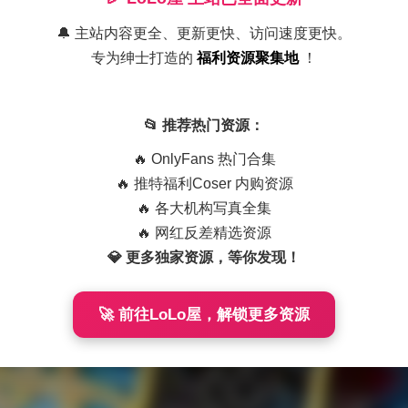
🔔 主站内容更全、更新更快、访问速度更快。
专为绅士打造的
福利资源聚集地
！
📂 推荐热门资源：
🔥 OnlyFans 热门合集
🔥 推特福利Coser 内购资源
🔥 各大机构写真全集
🔥 网红反差精选资源
💎 更多独家资源，等你发现！
🚀 前往LoLo屋，解锁更多资源