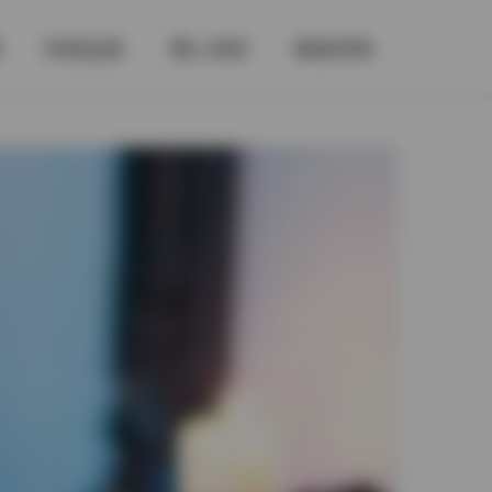
抖音反差
秀人专区
铁粉空间