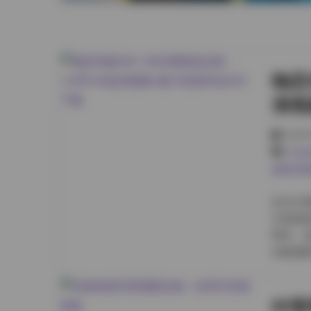
物恋传
清视
2026
Cos
套图完整
在当今
主资源发
料库，凭
合集规模
了从20
的视觉
85
度。除