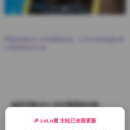
物恋传媒2301-3000期精选合集：
1.8TB 4K超清视频+图片资源库免水
印下载
🎉 LoLo屋 主站已全面更新
2026年8月7日
weme
SSS典藏